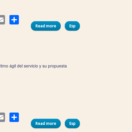
Compartir
ter
Email
Read more
about Las Niñas Veganas
Esp
tmo ágil del servicio y su propuesta
Compartir
ter
Email
Read more
about La Pagoda
Esp