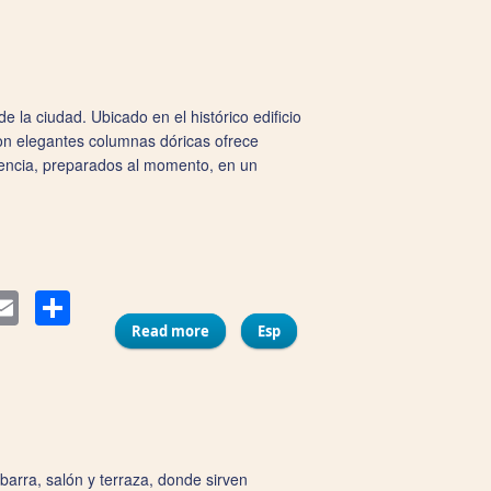
 la ciudad. Ubicado en el histórico edificio
on elegantes columnas dóricas ofrece
alencia, preparados al momento, en un
Compartir
ter
Email
Read more
about Origen
Esp
barra, salón y terraza, donde sirven