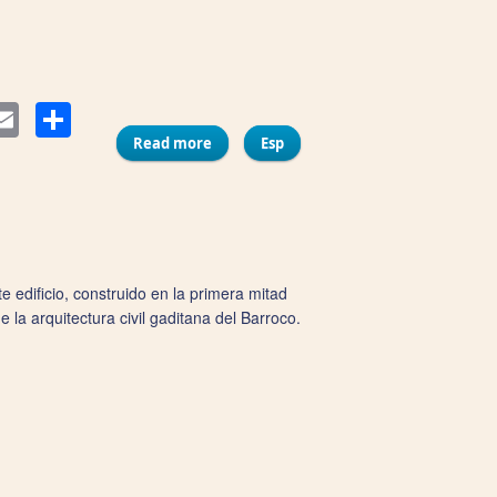
Compartir
ter
Email
Read more
about Casa del Carnaval
Esp
 edificio, construido en la primera mitad
 la arquitectura civil gaditana del Barroco.