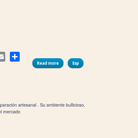
Compartir
ter
Email
Read more
about Torre Tavira-Cámara Oscura
Esp
paración artesanal . Su ambiente bullicioso,
el mercado