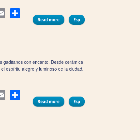
Compartir
ter
Email
Read more
about Tienda de la Casa del Carnaval
Esp
dos gaditanos con encanto. Desde cerámica
el espíritu alegre y luminoso de la ciudad.
Compartir
ter
Email
Read more
about Souvenir Columela
Esp