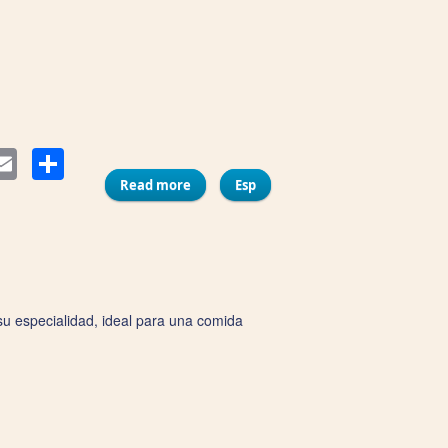
Compartir
ter
Email
Read more
about Freiduría Las Flores I
Esp
su especialidad, ideal para una comida