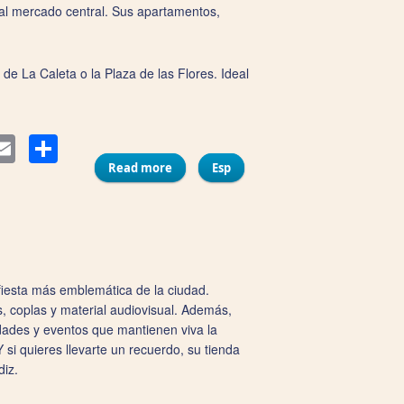
 al mercado central. Sus apartamentos,
 de La Caleta o la Plaza de las Flores. Ideal
Compartir
ter
Email
Read more
about La Posada del Mercado
Esp
 fiesta más emblemática de la ciudad.
es, coplas y material audiovisual. Además,
idades y eventos que mantienen viva la
 si quieres llevarte un recuerdo, su tienda
diz.