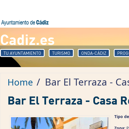
Skip to main content
Cadiz.es
TU AYUNTAMIENTO
TURISMO
ONDA-CÁDIZ
PROG
/
Bar El Terraza - C
Home
Bar El Terraza - Casa 
Tipo de
Zona:
P