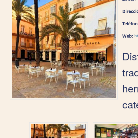
Direcci
Teléfo
Web:
h
Dis
tra
her
cat