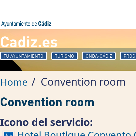
Skip to main content
Cadiz.es
TU AYUNTAMIENTO
TURISMO
ONDA-CÁDIZ
PROG
/
Convention room
Home
Convention room
Icono del servicio:
Hotel Boutique Convento 