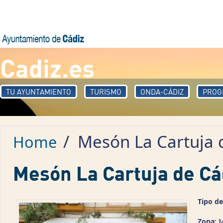
Skip to main content
Cadiz.es
TU AYUNTAMIENTO
TURISMO
ONDA-CÁDIZ
PROG
/
Mesón La Cartuja 
Home
Mesón La Cartuja de Cá
Tipo de
Zona:
M