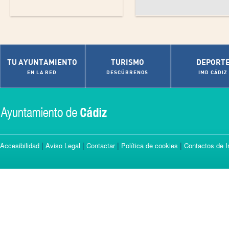
TU AYUNTAMIENTO
TURISMO
DEPORT
EN LA RED
DESCÚBRENOS
IMD CÁDIZ
|
|
|
|
Accesibilidad
Aviso Legal
Contactar
Política de cookies
Contactos de I