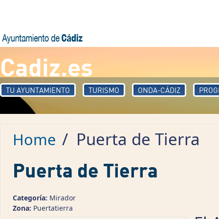
Skip to main content
Cadiz.es
TU AYUNTAMIENTO
TURISMO
ONDA-CÁDIZ
PROG
/
Puerta de Tierra
Home
Puerta de Tierra
Categoría:
Mirador
Zona:
Puertatierra