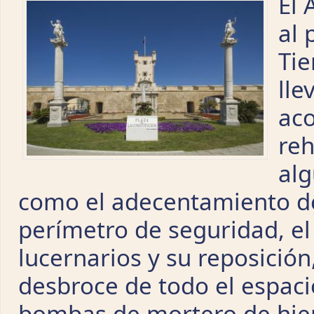
El 
al 
Tie
lle
aco
reh
alg
como el adecentamiento de
perímetro de seguridad, el 
lucernarios y su reposición,
desbroce de todo el espac
bombas de mortero de hierr