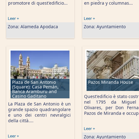
promotore di quest'edificio...
en piedra y columnas...
Leer +
Leer +
Zona:
Alameda Apodaca
Zona:
Ayuntamiento
Plaza de San Antonio
Pazos Miranda House
(Square): Casa Pemán,
Banca Aramburu and
Casino Gaditano
Quest'edificio è stato costr
nel 1795 da Miguel
La Plaza de San Antonio è un
Olivares, per Don Fern
grande spazio quadrangolare
Pazos de Miranda e occupa
e uno dei centri nevralgici
della città....
Leer +
Leer +
Zona:
Ayuntamiento