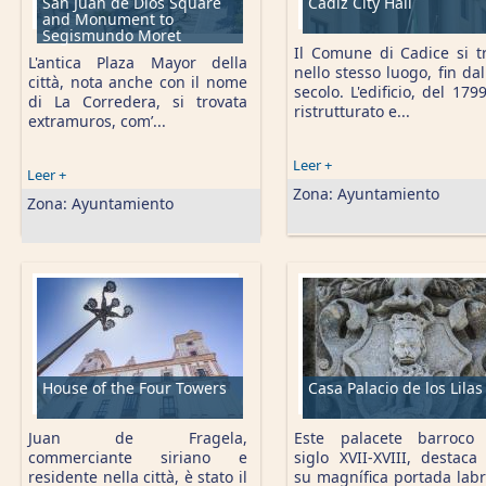
San Juan de Dios Square
Cádiz City Hall
and Monument to
Segismundo Moret
Il Comune di Cadice si t
L'antica Plaza Mayor della
nello stesso luogo, fin dal
città, nota anche con il nome
secolo. L'edificio, del 1799
di La Corredera, si trovata
ristrutturato e...
extramuros, com’...
Leer +
Leer +
Zona:
Ayuntamiento
Zona:
Ayuntamiento
House of the Four Towers
Casa Palacio de los Lilas
Juan de Fragela,
Este palacete barroco
commerciante siriano e
siglo XVII-XVIII, destaca
residente nella città, è stato il
su magnífica portada lab