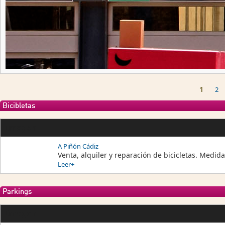
Páginas
1
2
Bicibletas
Imagen
A Piñón Cádiz
Venta, alquiler y reparación de bicicletas. Medid
Leer+
Parkings
Imagen