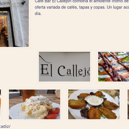
Café Bar El Callejón combina el ambiente íntimo de
oferta variada de cafés, tapas y copas. Un lugar 
día.
cadiz/