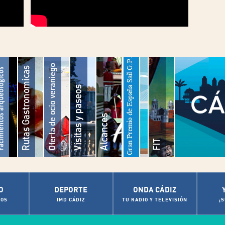
O
DEPORTE
ONDA CÁDIZ
OS
IMD CÁDIZ
TU RADIO Y TELEVISIÓN
¡