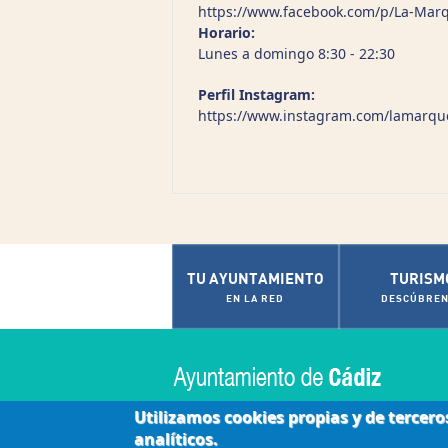
https://www.facebook.com/p/La-Mar
Horario:
Lunes a domingo 8:30 - 22:30
Perfil Instagram:
https://www.instagram.com/lamarqu
TU AYUNTAMIENTO
TURISM
EN LA RED
DESCÚBREN
Utilizamos cookies propias y de tercero
analíticos.
|
|
|
Accesibilidad
Aviso Legal
Contactar
Políti