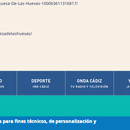
quesa-De-Las-Huevas-100063611316817/
esadelashuevas/
O
DEPORTE
ONDA CÁDIZ
OS
IMD CÁDIZ
TU RADIO Y TELEVISIÓN
¡
s para fines técnicos, de personalización y
|
ca de cookies
Contactos de Interés