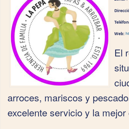
Direcci
Teléfo
Web:
h
El 
sit
ciu
arroces, mariscos y pescados
excelente servicio y la mejor