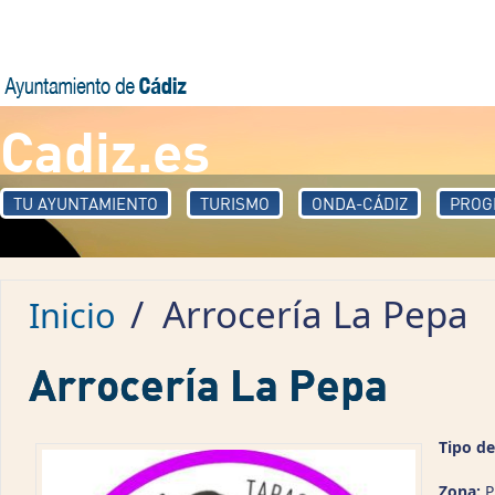
Pasar al contenido principal
Cadiz.es
TU AYUNTAMIENTO
TURISMO
ONDA-CÁDIZ
PROG
/
Arrocería La Pepa
Inicio
Arrocería La Pepa
Tipo de
Zona:
P