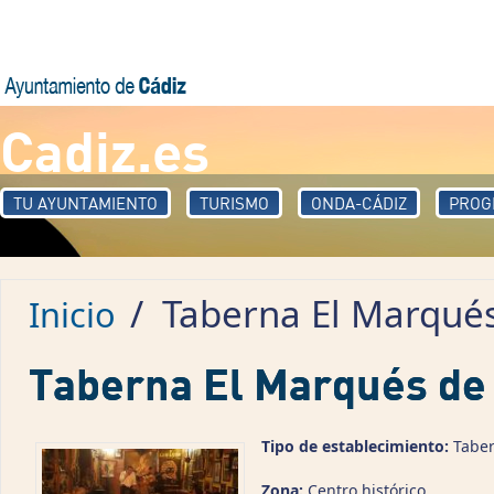
Pasar al contenido principal
Cadiz.es
TU AYUNTAMIENTO
TURISMO
ONDA-CÁDIZ
PROG
/
Taberna El Marqués
Inicio
Taberna El Marqués de
Tipo de establecimiento:
Tabe
Zona:
Centro histórico