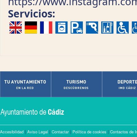
https://www.instagram.co
Servicios:
TU AYUNTAMIENTO
TURISMO
DEPORT
EN LA RED
DESCÚBRENOS
IMD CÁDIZ
|
|
|
|
Accesibilidad
Aviso Legal
Contactar
Política de cookies
Contactos de I