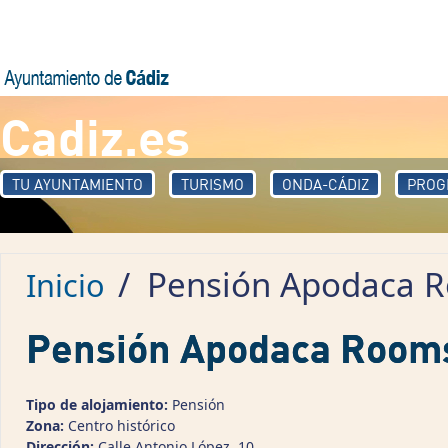
Pasar al contenido principal
Cadiz.es
TU AYUNTAMIENTO
TURISMO
ONDA-CÁDIZ
PROG
/
Pensión Apodaca 
Inicio
Pensión Apodaca Room
Tipo de alojamiento:
Pensión
Zona:
Centro histórico
Dirección:
Calle Antonio López, 10