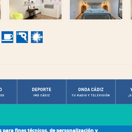
O
DEPORTE
ONDA CÁDIZ
OS
IMD CÁDIZ
TU RADIO Y TELEVISIÓN
¡
s para fines técnicos, de personalización y