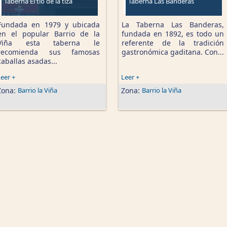
Taberna El tío de la tiza
Taberna Las Banderas
Fundada en 1979 y ubicada
La Taberna Las Banderas,
en el popular Barrio de la
fundada en 1892, es todo un
Viña esta taberna le
referente de la tradición
recomienda sus famosas
gastronómica gaditana. Con...
caballas asadas...
eer +
Leer +
Zona:
Barrio la Viña
Zona:
Barrio la Viña