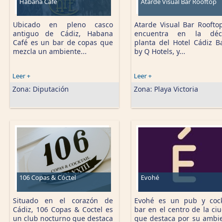
Habana Café
Atarde Visual Bar Rooftop
Ubicado en pleno casco
Atarde Visual Bar Roofto
antiguo de Cádiz, Habana
encuentra en la déc
Café es un bar de copas que
planta del Hotel Cádiz B
mezcla un ambiente...
by Q Hotels, y...
Leer +
Leer +
Zona:
Diputación
Zona:
Playa Victoria
106 Copas & Cóctel
Evohé
Situado en el corazón de
Evohé es un pub y cock
Cádiz, 106 Copas & Coctel es
bar en el centro de la ci
un club nocturno que destaca
que destaca por su ambi