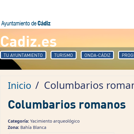
Pasar al contenido principal
Cadiz.es
TU AYUNTAMIENTO
TURISMO
ONDA-CÁDIZ
PROG
/
Columbarios roma
Inicio
Columbarios romanos
Categoría:
Yacimiento arqueológico
Zona:
Bahía Blanca