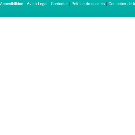
|
|
|
|
Accesibilidad
Aviso Legal
Contactar
Política de cookies
Contactos de I