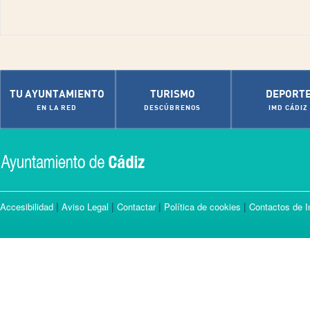
TU AYUNTAMIENTO
TURISMO
DEPORT
EN LA RED
DESCÚBRENOS
IMD CÁDIZ
|
|
|
|
Accesibilidad
Aviso Legal
Contactar
Política de cookies
Contactos de I