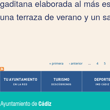
gaditana elaborada al más es
una terraza de verano y un s
Páginas
…
« primera
‹ anterior
4
5
TU AYUNTAMIENTO
TURISMO
DEPORT
EN LA RED
DESCÚBRENOS
IMD CÁDIZ