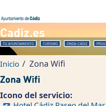
Pasar al contenido principal
Cadiz.es
TU AYUNTAMIENTO
TURISMO
ONDA-CÁDIZ
PROG
/
Zona Wifi
Inicio
Zona Wifi
Icono del servicio:
Hotel Cádiz Paseo del Mar