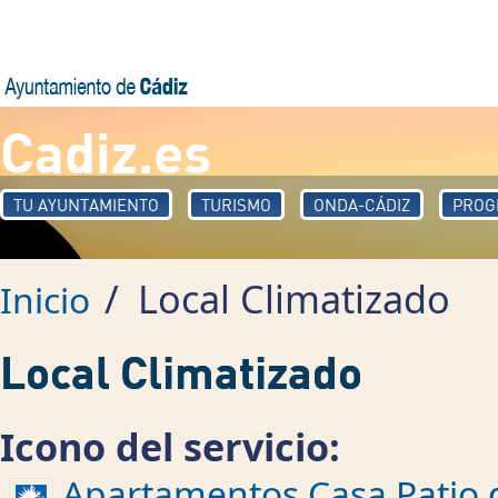
Pasar al contenido principal
Cadiz.es
TU AYUNTAMIENTO
TURISMO
ONDA-CÁDIZ
PROG
/
Local Climatizado
Inicio
Local Climatizado
Icono del servicio:
Apartamentos Casa Patio 