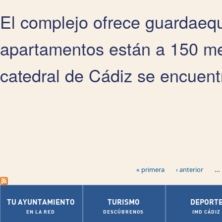
El complejo ofrece guardaequ
apartamentos están a 150 me
catedral de Cádiz se encuent
Páginas
…
« primera
‹ anterior
TU AYUNTAMIENTO
TURISMO
DEPORT
EN LA RED
DESCÚBRENOS
IMD CÁDIZ