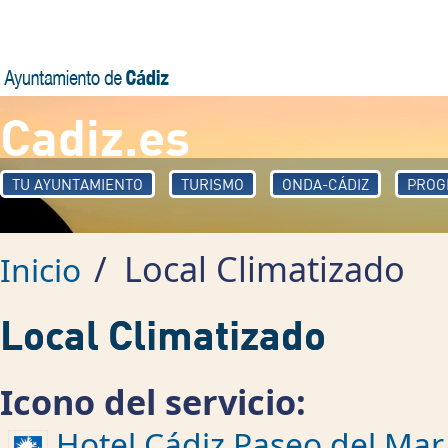
Pasar al contenido principal
Cadiz.es
TU AYUNTAMIENTO
TURISMO
ONDA-CÁDIZ
PROG
/
Local Climatizado
Inicio
Local Climatizado
Icono del servicio:
Hotel Cádiz Paseo del Mar