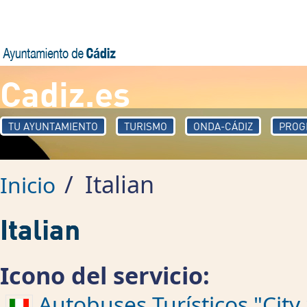
Pasar al contenido principal
Cadiz.es
TU AYUNTAMIENTO
TURISMO
ONDA-CÁDIZ
PROG
/
Italian
Inicio
Italian
Icono del servicio:
Autobuses Turísticos "City