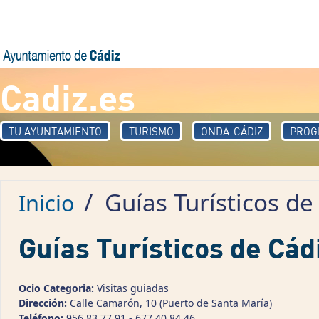
Pasar al contenido principal
Cadiz.es
TU AYUNTAMIENTO
TURISMO
ONDA-CÁDIZ
PROG
/
Guías Turísticos de 
Inicio
Guías Turísticos de Cádi
Ocio Categoria:
Visitas guiadas
Dirección:
Calle Camarón, 10 (Puerto de Santa María)
Teléfono:
956 83 77 91 - 677 40 84 46