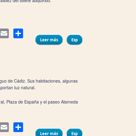
idez del billete adquirido.
Compartir
itter
Email
Leer más
Esp
sobre Autobuses Turísticos "City
Sightseeing Cádiz"
guo de Cádiz. Sus habitaciones, algunas
portan luz natural.
dral, Plaza de España y el paseo Alameda
Compartir
itter
Email
Leer más
sobre Pensión Apodaca Rooms
Esp