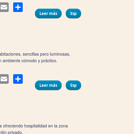
Compartir
itter
Email
Leer más
sobre Hospedería Marqués
Esp
abitaciones, sencillas pero luminosas,
un ambiente cómodo y práctico.
Compartir
itter
Email
Leer más
sobre Pensión Cádiz
Esp
 ofreciendo hospitalidad en la zona
dín privado.