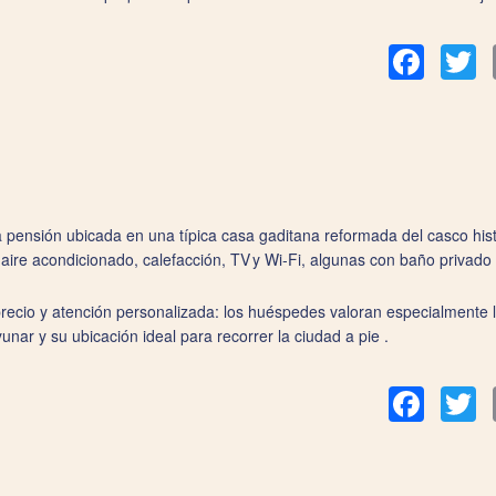
Facebook
Tw
ensión ubicada en una típica casa gaditana reformada del casco histór
 aire acondicionado, calefacción, TV y Wi‑Fi, algunas con baño privado
precio y atención personalizada: los huéspedes valoran especialmente 
nar y su ubicación ideal para recorrer la ciudad a pie .
Facebook
Tw