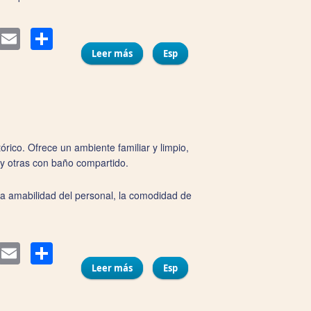
Compartir
itter
Email
Leer más
sobre Hospedería Imar
Esp
ico. Ofrece un ambiente familiar y limpio,
 y otras con baño compartido.
la amabilidad del personal, la comodidad de
Compartir
itter
Email
Leer más
sobre Pensión La Cantarera
Esp