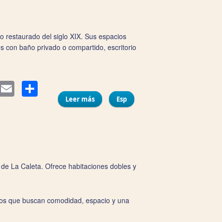
o restaurado del siglo XIX. Sus espacios
s con baño privado o compartido, escritorio
Compartir
itter
Email
Leer más
sobre Pensión España
Esp
ya de La Caleta. Ofrece habitaciones dobles y
rupos que buscan comodidad, espacio y una