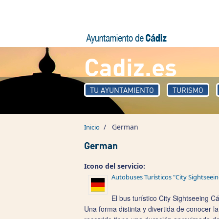
Pasar al contenido principal
Cadiz.es
TU AYUNTAMIENTO
TURISMO
/
German
Inicio
German
Icono del servicio:
Autobuses Turísticos "City Sightseein
El bus turístico City Sightseeing 
Una forma distinta y divertida de conocer la