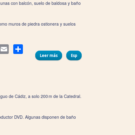
algunas con balcón, suelo de baldosa y baño
 como muros de piedra ostionera y suelos
Compartir
itter
Email
Leer más
sobre Pensión Las Cuatro Naciones
Esp
iguo de Cádiz, a solo 200 m de la Catedral.
productor DVD. Algunas disponen de baño