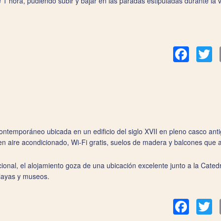
1 hora, pudiendo subir y bajar en las paradas estipuladas durante la val
Facebook
Tw
ntemporáneo ubicada en un edificio del siglo XVII en pleno casco anti
en aire acondicionado, Wi‑Fi gratis, suelos de madera y balcones que a
onal, el alojamiento goza de una ubicación excelente junto a la Cate
layas y museos.
Facebook
Tw