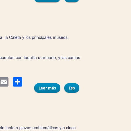
a, la Caleta y los principales museos.
cuentan con taquilla u armario, y las camas
Compartir
itter
Email
Leer más
sobre Pensión Alquimia
Esp
le junto a plazas emblemáticas y a cinco