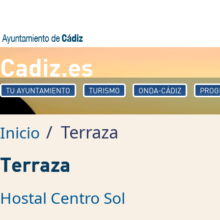
Pasar al contenido principal
Cadiz.es
TU AYUNTAMIENTO
TURISMO
ONDA-CÁDIZ
PROG
/
Terraza
Inicio
Terraza
Hostal Centro Sol