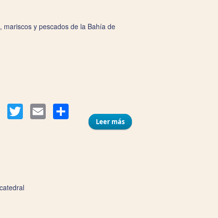
s, mariscos y pescados de la Bahía de
Compartir
Facebook
Twitter
Email
Leer más
sobre Arrocería La Pepa
catedral