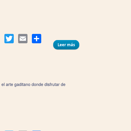
Compartir
Facebook
Twitter
Email
Leer más
sobre Mesón La Cartuja de
Cádiz
el arte gaditano donde disfrutar de