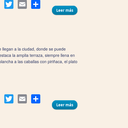
Compartir
Facebook
Twitter
Email
Leer más
sobre El Tascón de Arturo
e llegan a la ciudad, donde se puede
estaca la amplia terraza, siempre llena en
lancha a las caballas con piriñaca, el plato
Compartir
Facebook
Twitter
Email
Leer más
sobre Mesón Criollo