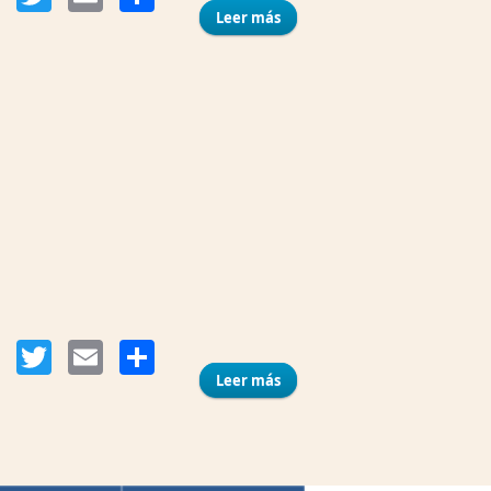
Leer más
sobre Transvaal
Compartir
Facebook
Twitter
Email
Leer más
sobre Marisquería La
Gamberra