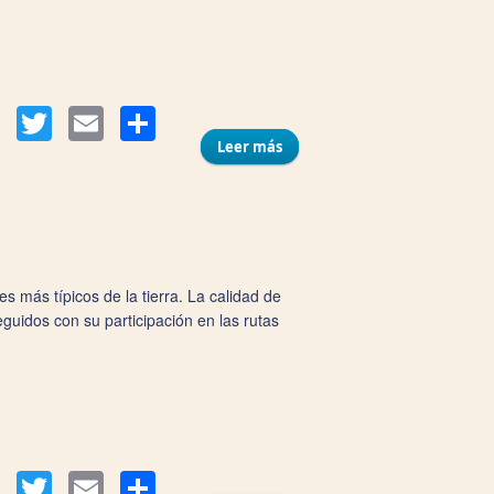
Compartir
Facebook
Twitter
Email
Leer más
sobre Bar El Terraza - Casa
Remigio
 más típicos de la tierra. La calidad de
uidos con su participación en las rutas
Compartir
Facebook
Twitter
Email