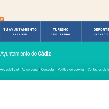
TU AYUNTAMIENTO
TURISMO
DEPORT
EN LA RED
DESCÚBRENOS
IMD CÁDIZ
|
|
|
|
Accesibilidad
Aviso Legal
Contactar
Política de cookies
Contactos de I