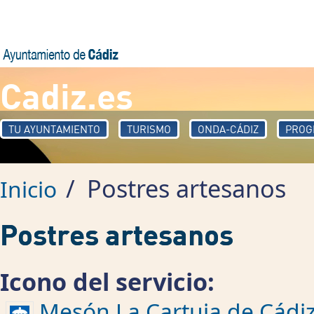
Pasar al contenido principal
Cadiz.es
TU AYUNTAMIENTO
TURISMO
ONDA-CÁDIZ
PROG
/
Postres artesanos
Inicio
Postres artesanos
Icono del servicio:
Mesón La Cartuja de Cádi