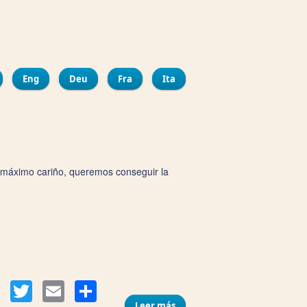
tir
obre Centro Municipal de Arte Flamenco La Merced
Eng
Deu
Fra
Ita
l máximo cariño, queremos conseguir la
Compartir
Facebook
Twitter
Email
Leer más
sobre Heladería D' Plocia