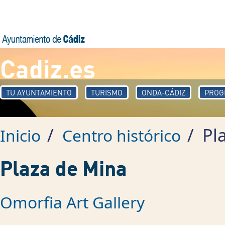
Pasar al contenido principal
Cadiz.es
TU AYUNTAMIENTO
TURISMO
ONDA-CÁDIZ
PROG
/
/
Pla
Inicio
Centro histórico
Plaza de Mina
Omorfia Art Gallery