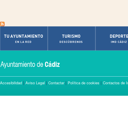
TU AYUNTAMIENTO
TURISMO
DEPORT
EN LA RED
DESCÚBRENOS
IMD CÁDIZ
|
|
|
|
Accesibilidad
Aviso Legal
Contactar
Política de cookies
Contactos de I