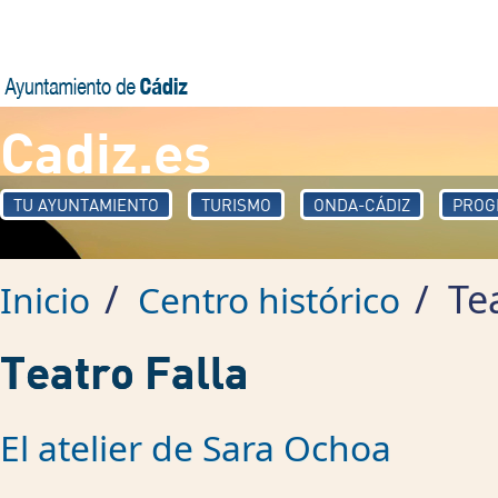
Pasar al contenido principal
Cadiz.es
TU AYUNTAMIENTO
TURISMO
ONDA-CÁDIZ
PROG
/
/
Tea
Inicio
Centro histórico
Teatro Falla
El atelier de Sara Ochoa