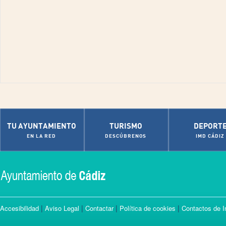
TU AYUNTAMIENTO
TURISMO
DEPORT
EN LA RED
DESCÚBRENOS
IMD CÁDIZ
|
|
|
|
Accesibilidad
Aviso Legal
Contactar
Política de cookies
Contactos de I