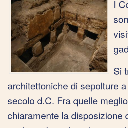
I C
son
vis
gad
Si t
architettoniche di sepolture 
secolo d.C. Fra quelle megli
chiaramente la disposizione d