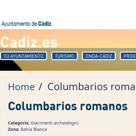
Skip to main content
Cadiz.es
TU AYUNTAMIENTO
TURISMO
ONDA-CÁDIZ
PROG
/
Columbarios roma
Home
Columbarios romanos
Categoría:
Giacimenti archeologici
Zona:
Bahía Blanca