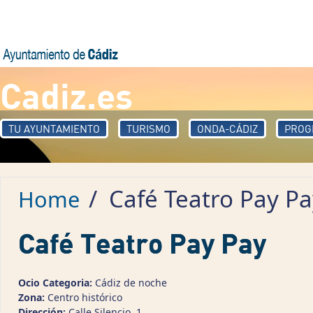
Skip to main content
Cadiz.es
TU AYUNTAMIENTO
TURISMO
ONDA-CÁDIZ
PROG
/
Café Teatro Pay Pa
Home
Café Teatro Pay Pay
Ocio Categoria:
Cádiz de noche
Zona:
Centro histórico
Dirección:
Calle Silencio, 1