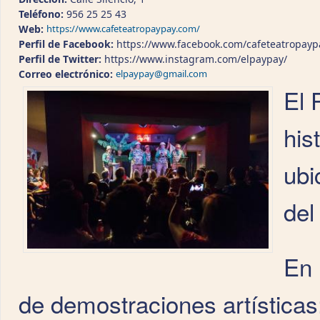
Teléfono:
956 25 25 43
Web:
https://www.cafeteatropaypay.com/
Perfil de Facebook:
https://www.facebook.com/cafeteatropayp
Perfil de Twitter:
https://www.instagram.com/elpaypay/
Correo electrónico:
elpaypay@gmail.com
El 
his
ubi
del
En 
de demostraciones artísticas