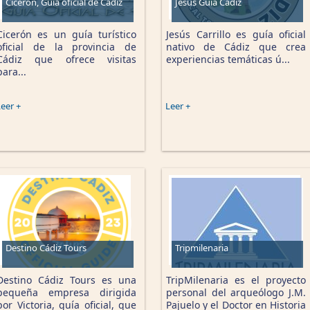
Cicerón, Guía oficial de Cádiz
Jesús Guía Cádiz
Cicerón es un guía turístico
Jesús Carrillo es guía oficial
oficial de la provincia de
nativo de Cádiz que crea
Cádiz que ofrece visitas
experiencias temáticas ú...
para...
eer +
Leer +
Destino Cádiz Tours
Tripmilenaria
Destino Cádiz Tours es una
TripMilenaria es el proyecto
pequeña empresa dirigida
personal del arqueólogo J.M.
por Victoria, guía oficial, que
Pajuelo y el Doctor en Historia