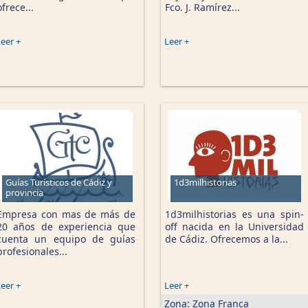
ofrece...
Fco. J. Ramírez...
eer +
Leer +
Guías Turísticos de Cádiz y
1d3milhistorias
provincia
Empresa con mas de más de
1d3milhistorias es una spin-
20 años de experiencia que
off nacida en la Universidad
cuenta un equipo de guías
de Cádiz. Ofrecemos a la...
profesionales...
eer +
Leer +
Zona:
Zona Franca