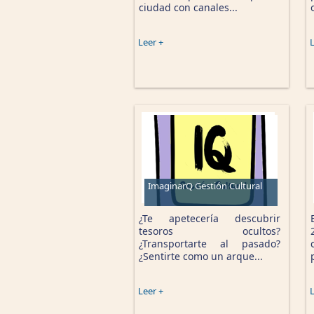
ciudad con canales...
Leer +
L
ImaginarQ Gestión Cultural
¿Te apetecería descubrir
tesoros ocultos?
¿Transportarte al pasado?
¿Sentirte como un arque...
Leer +
L