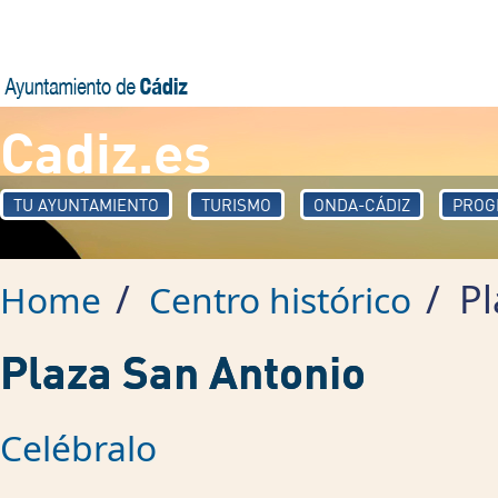
Skip to main content
Cadiz.es
TU AYUNTAMIENTO
TURISMO
ONDA-CÁDIZ
PROG
/
/
Pl
Home
Centro histórico
Plaza San Antonio
Celébralo