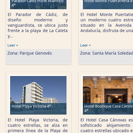
Parador Cádiz Hotel Atlántico
Hotel Monte Puertatierra 4
4*
El Parador de Cádiz, de
El Hotel Monte Puertatie
diseño moderno y
un moderno cuatro estre
vanguardista, se ubica justo
situado en la Avenida
frente a la playa de La Caleta
Andalucía, disfruta de una
y...
Leer +
Leer +
Zona:
Parque Genovés
Zona:
Santa María Soleda
Hotel Playa Victoria 4*
Hotel Boutique Casa Cánov
4*
El Hotel Playa Victoria, de
El Hotel Casa Cánovas e
cuatro estrellas, se alza en
sofisticado alojamient
primera línea de la Playa de
cuatro estrellas ubicado e