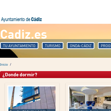
Pasar al contenido principal
Cadiz.es
TU AYUNTAMIENTO
TURISMO
ONDA-CÁDIZ
PROG
/
Inicio
¿Donde dormir?
Páginas