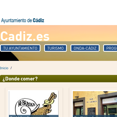
Pasar al contenido principal
Cadiz.es
TU AYUNTAMIENTO
TURISMO
ONDA-CÁDIZ
PROG
/
Inicio
¿Donde comer?
Páginas