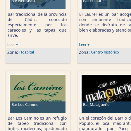
Bar Nebraska
Bar El Laurel
Bar tradicional de la provincia
El Laurel es un bar acog
de Cádiz, conocido
con ambiente tradicio
especialmente por los
donde se disfruta de t
caracoles y las tapas que
bien elaboradas y atención
sirve.
Leer +
Leer +
Zona:
Hospital
Zona:
Centro histórico
Bar Los Camino
Bar Malagueño
Bar Los Camino es un refugio
En el corazón del Barrio d
de tapeo tradicional con
Pópulo, el local más ant
tintes modernos, gestionado
inaugurado por Paco, 