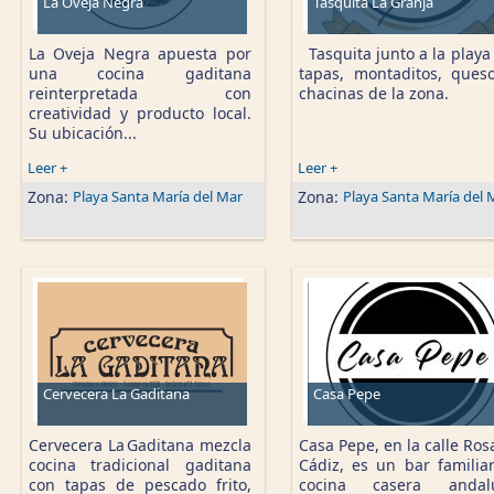
La Oveja Negra
Tasquita La Granja
La Oveja Negra apuesta por
Tasquita junto a la playa
una cocina gaditana
tapas, montaditos, ques
reinterpretada con
chacinas de la zona.
creatividad y producto local.
Su ubicación...
Leer +
Leer +
Zona:
Playa Santa María del Mar
Zona:
Playa Santa María del 
Cervecera La Gaditana
Casa Pepe
Cervecera La Gaditana mezcla
Casa Pepe, en la calle Ros
cocina tradicional gaditana
Cádiz, es un bar familia
con tapas de pescado frito,
cocina casera andalu