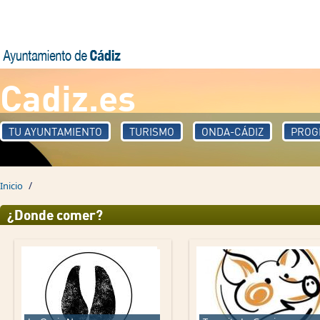
Pasar al contenido principal
Cadiz.es
TU AYUNTAMIENTO
TURISMO
ONDA-CÁDIZ
PROG
/
Inicio
¿Donde comer?
Páginas