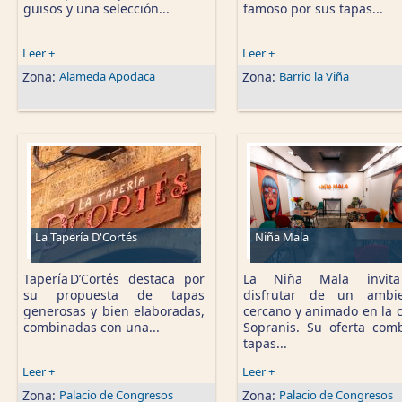
guisos y una selección...
famoso por sus tapas...
Leer +
Leer +
Zona:
Alameda Apodaca
Zona:
Barrio la Viña
La Tapería D'Cortés
Niña Mala
Tapería D’Cortés destaca por
La Niña Mala invit
su propuesta de tapas
disfrutar de un ambie
generosas y bien elaboradas,
cercano y animado en la c
combinadas con una...
Sopranis. Su oferta com
tapas...
Leer +
Leer +
Zona:
Palacio de Congresos
Zona:
Palacio de Congresos