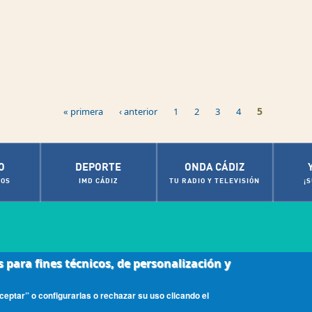
5
« primera
‹ anterior
1
2
3
4
O
DEPORTE
ONDA CÁDIZ
OS
IMD CÁDIZ
TU RADIO Y TELEVISIÓN
¡
s para fines técnicos, de personalización y
|
ca de cookies
Contactos de Interés
eptar” o configurarlas o rechazar su uso clicando el