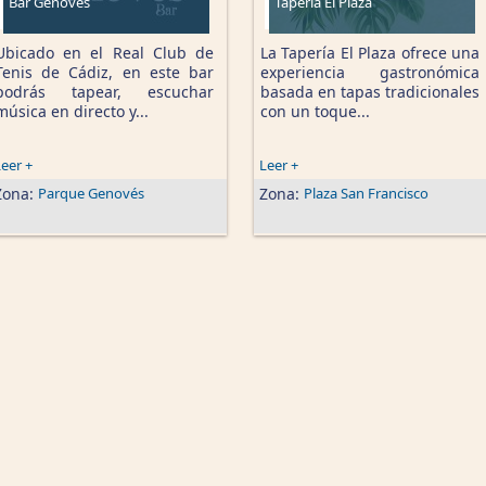
Bar Genovés
Tapería El Plaza
Ubicado en el Real Club de
La Tapería El Plaza ofrece una
Tenis de Cádiz, en este bar
experiencia gastronómica
podrás tapear, escuchar
basada en tapas tradicionales
música en directo y...
con un toque...
eer +
Leer +
Zona:
Parque Genovés
Zona:
Plaza San Francisco