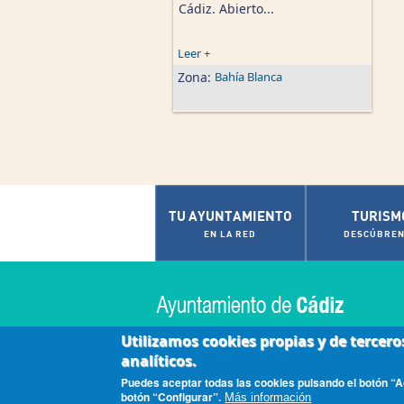
Cádiz. Abierto...
Leer +
Zona:
Bahía Blanca
TU AYUNTAMIENTO
TURISM
EN LA RED
DESCÚBREN
Utilizamos cookies propias y de tercero
analíticos.
|
|
|
Accesibilidad
Aviso Legal
Contactar
Políti
Puedes aceptar todas las cookies pulsando el botón “Ac
botón “Configurar”.
Más información