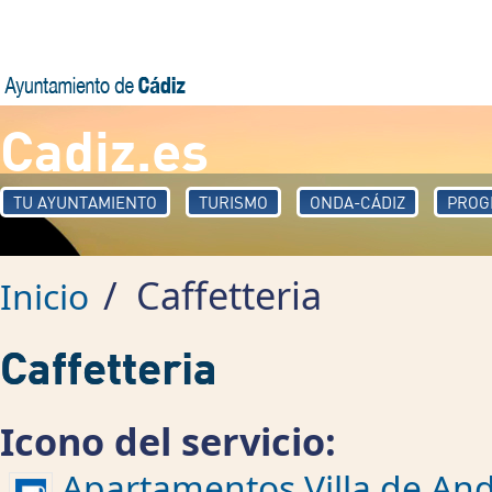
Pasar al contenido principal
Cadiz.es
TU AYUNTAMIENTO
TURISMO
ONDA-CÁDIZ
PROG
/
Caffetteria
Inicio
Caffetteria
Icono del servicio:
Apartamentos Villa de An