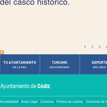
del casco histórico.
Páginas
1
2
3
TU AYUNTAMIENTO
TURISMO
DEPORT
EN LA RED
DESCÚBRENOS
IMD CÁDIZ
|
|
|
|
Accesibilidad
Aviso Legal
Contactar
Política de cookies
Contactos de I