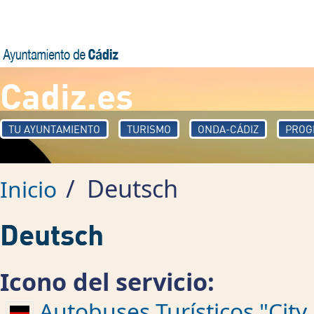
Pasar al contenido principal
Cadiz.es
TU AYUNTAMIENTO
TURISMO
ONDA-CÁDIZ
PROG
/
Deutsch
Inicio
Deutsch
Icono del servicio:
Autobuses Turísticos "City