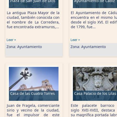
Plaza de San Juan de Dios
Ayuntamiento de Cádiz
La antigua Plaza Mayor de la
El Ayuntamiento de Cádi
ciudad, también conocida con
encuentra en el mismo l
el nombre de La Corredera,
desde el siglo XVI. El edifi
fue encontrada extramuros,...
de 1799, fue...
Leer +
Leer +
Zona:
Ayuntamiento
Zona:
Ayuntamiento
Casa de las Cuatro Torres
Casa Palacio de los Lilas
Juan de Fragela, comerciante
Este palacete barroco
sirio y vecino de la ciudad,
siglo XVII-XVIII, destaca
fue el impulsor de este
su magnífica portada lab