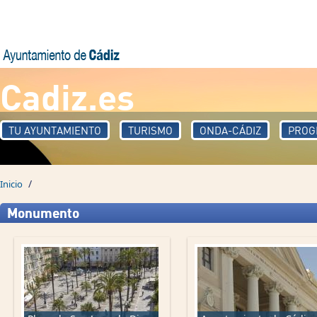
Pasar al contenido principal
Cadiz.es
TU AYUNTAMIENTO
TURISMO
ONDA-CÁDIZ
PROG
/
Inicio
Páginas
Monumento