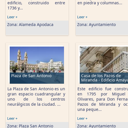
edificio, construido entre
en piedra y columnas...
1736 y...
Leer +
Leer +
Zona:
Alameda Apodaca
Zona:
Ayuntamiento
Plaza de San Antonio
Casa de los Pazos de
Miranda - Edificio Amay
La Plaza de San Antonio es un
Este edificio fue constr
gran espacio cuadrangular y
en 1795 por Miguel
uno de los centros
Olivares, para Don Fern
neurálgicos de la ciudad. ...
Pazos de Miranda y oc
una peque...
Leer +
Leer +
Zona:
Plaza San Antonio
Zona:
Ayuntamiento