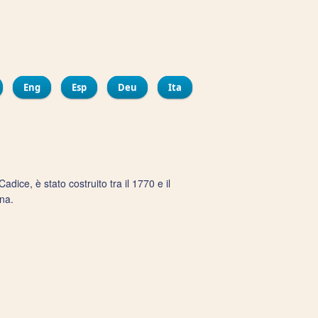
ir
bout La salle Rivadia
Eng
Esp
Deu
Ita
dice, è stato costruito tra il 1770 e il
na.