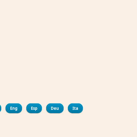
ir
bout Centre Municipal d'Art Flamenco La Merced
Eng
Esp
Deu
Ita