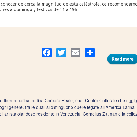
 conocer de cerca la magnitud de esta catástrofe, os recomendamos 
unes a domingo y festivos de 11 a 19h.
Compart
Facebook
Twitter
Email
Read more
a
 Iberoamérica, antica Carcere Reale, è un Centro Culturale che oggigi
ogni genere, fra le quali si distinguono quelle legate all'America Latina
ell'artista olandese residente in Venezuela, Cornelius Zittman e la collez