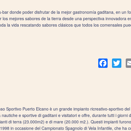
-bar donde poder disfrutar de la mejor gastronomía gaditana, en un form
los mejores sabores de la tierra desde una perspectiva innovadora en
toda la vida rescatando sabores clásicos que todos los comensales pued
Facebook
Twit
sso Sportivo Puerto Elcano è un grande impianto ricreativo-sportivo d
tà nautiche e sportive di gaditani e visitatori e offre, durante tutti i giorni
ianti di terra (23.000m2) e di mare (20.000 m2.). Questi impianti furono 
 1998 in occasione del Campionato Spagnolo di Vela Infantile, che ha c