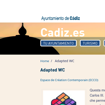
Skip to main content
Cadiz.es
TU AYUNTAMIENTO
TURISMO
/
Adapted WC
Home
Adapted WC
Espace de Création Contemporain (ECCO)
Questa mod
Carlos III
che permet