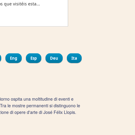
que visitéis esta...
ir
bout Château de Santa Catalina
Eng
Esp
Deu
Ita
orno ospita una moltitudine di eventi e
. Tra le mostre permanenti si distinguono le
ione di opere d'arte di José Félix Llopis.