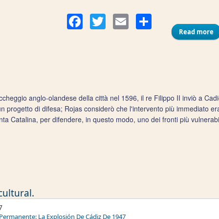
Compart
Facebook
Twitter
Email
Read more
a
ccheggio anglo-olandese della città nel 1596, il re Filippo II inviò a Cad
n progetto di difesa; Rojas considerò che l'intervento più immediato era 
nta Catalina, per difendere, in questo modo, uno dei fronti più vulnerabil
ultural.
7
Permanente: La Explosión De Cádiz De 1947