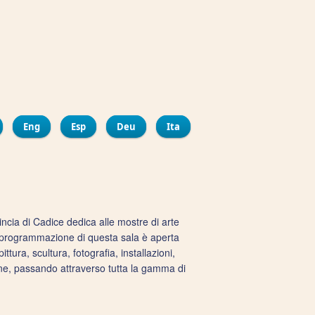
ir
bout Centre Nautique Elcano
Eng
Esp
Deu
Ita
ncia di Cadice dedica alle mostre di arte
la programmazione di questa sala è aperta
ittura, scultura, fotografia, installazioni,
razione, passando attraverso tutta la gamma di