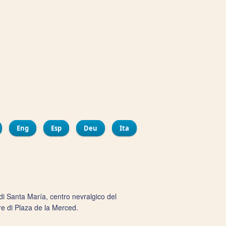
ir
bout Espace de Création Contemporain (ECCO)
Eng
Esp
Deu
Ita
di Santa María, centro nevralgico del
re di Plaza de la Merced.