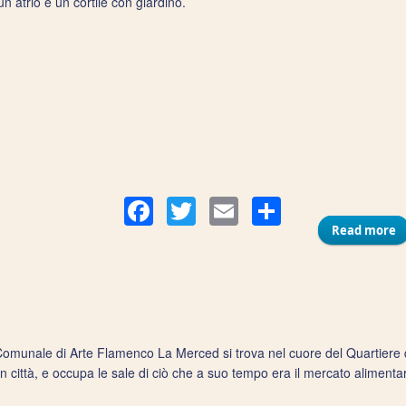
n atrio e un cortile con giardino.
Compart
Facebook
Twitter
Email
Read more
a
Comunale di Arte Flamenco La Merced si trova nel cuore del Quartiere 
n città, e occupa le sale di ciò che a suo tempo era il mercato alimenta