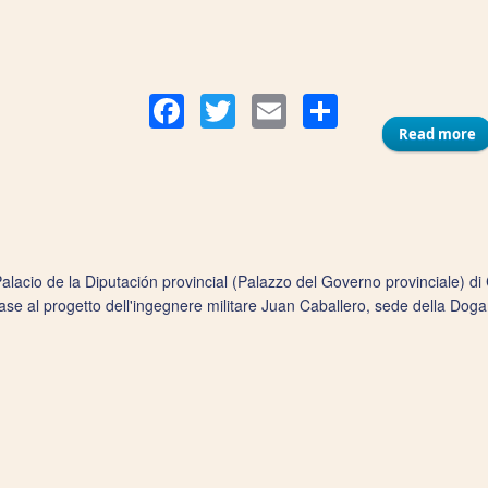
Compart
Facebook
Twitter
Email
Read more
a
Palacio de la Diputación provincial (Palazzo del Governo provinciale) di Ca
ase al progetto dell'ingegnere militare Juan Caballero, sede della Doga