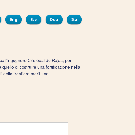
ir
bout Palais de la Députation Provinciale
Eng
Esp
Deu
Ita
ice l'ingegnere Cristóbal de Rojas, per
quello di costruire una fortificazione nella
i delle frontiere marittime.