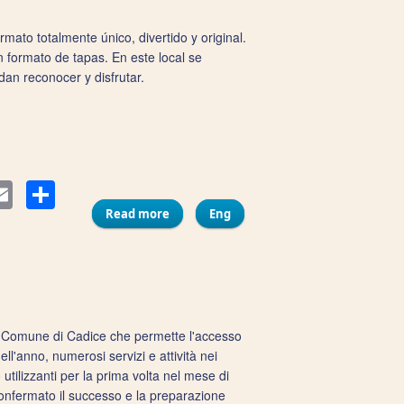
ato totalmente único, divertido y original.
 formato de tapas. En este local se
an reconocer y disfrutar.
Compartir
ter
Email
Read more
about Bar La Tapería
Eng
el Comune di Cadice che permette l'accesso
 dell'anno, numerosi servizi e attività nei
utilizzanti per la prima volta nel mese di
onfermato il successo e la preparazione