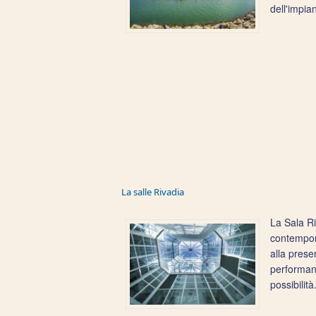
dell'impia
La salle Rivadia
La Sala Ri
contempora
alla presen
performance
possibilità