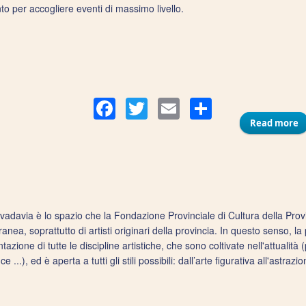
nto per accogliere eventi di massimo livello.
Compart
Facebook
Twitter
Email
Read more
a
vadavia è lo spazio che la Fondazione Provinciale di Cultura della Provi
nea, soprattutto di artisti originari della provincia. In questo senso, 
tazione di tutte le discipline artistiche, che sono coltivate nell'attualità (p
 ...), ed è aperta a tutti gli stili possibili: dall’arte figurativa all'ast
.