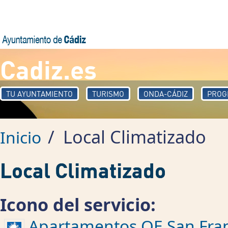
Pasar al contenido principal
Cadiz.es
TU AYUNTAMIENTO
TURISMO
ONDA-CÁDIZ
PROG
/
Local Climatizado
Inicio
Local Climatizado
Icono del servicio:
Apartamentos QE San Fran