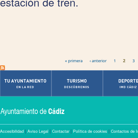
estación de tren.
Páginas
2
« primera
‹ anterior
1
3
TU AYUNTAMIENTO
TURISMO
DEPORT
EN LA RED
DESCÚBRENOS
IMD CÁDIZ
|
|
|
|
Accesibilidad
Aviso Legal
Contactar
Política de cookies
Contactos de I